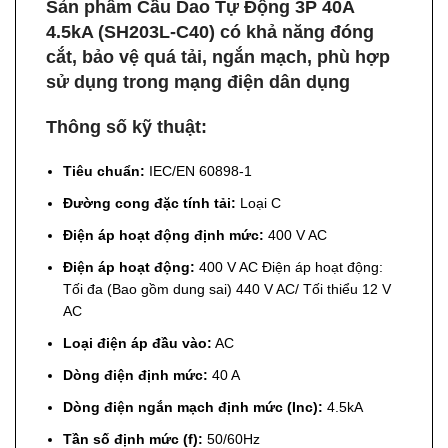
Sản phẩm Cầu Dao Tự Động 3P 40A
4.5kA (SH203L-C40) có khả năng đóng
cắt, bảo vệ quá tải, ngắn mạch, phù hợp
sử dụng trong mạng điện dân dụng
Thông số kỹ thuật:
Tiêu chuẩn:
IEC/EN 60898-1
Đường cong đặc tính tải:
Loại C
Điện áp hoạt động định mức:
400 V AC
Điện áp hoạt động:
400 V AC Điện áp hoạt động:
Tối đa (Bao gồm dung sai) 440 V AC/ Tối thiểu 12 V
AC
Loại điện áp đầu vào:
AC
Dòng điện định mức:
40 A
Dòng điện ngắn mạch định mức (Inc):
4.5kA
Tần số định mức (f):
50/60Hz