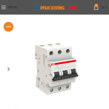
0
MENU
0
₫
-29%