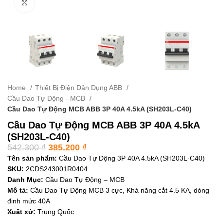
Click to enlarge
Home
Thiết Bị Điện Dân Dụng ABB
Cầu Dao Tự Động - MCB
Cầu Dao Tự Động MCB ABB 3P 40A 4.5kA (SH203L-C40)
Cầu Dao Tự Động MCB ABB 3P 40A 4.5kA
(SH203L-C40)
542.300
₫
385.200
₫
Tên sản phẩm:
Cầu Dao Tự Động 3P 40A 4.5kA (SH203L-C40)
SKU:
2CDS243001R0404
Danh Mục:
Cầu Dao Tự Động – MCB
Mô tả:
Cầu Dao Tự Động MCB 3 cực, Khả năng cắt 4.5 KA, dòng
định mức 40A
Xuất xứ:
Trung Quốc