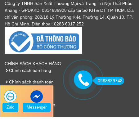
Công ty TNHH Sản Xuất Thương Mại và Trang Trí Nội Thất Phúc
Khang - GPĐKKD: 0314636928 cấp tại Sở KH & ĐT TP. HCM. Địa
chỉ văn phòng: 202/18 Lý Thường Kiệt, Phường 14, Quận 10, TP.
Hồ Chí Minh. Điện thoại: 0283 6017 252
CHÍNH SÁCH KHÁCH HÀNG
Chính sách bán hàng
0968839748
Chính sách thanh toán
Chính sách bảo hành
Chính sách vận chuyển
Zalo
Messenger
Chính sách bảo mật
VỀ CHÚNG TÔI
Giới thiệu về Phúc Khang và ABB