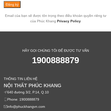
Email của bạn sẽ được tôn trọng theo điều khoản quyền riêng tư
của Phúc Khang
Privacy Policy
HÃY GỌI CHÚNG TÔI ĐỂ ĐƯỢC TƯ VẤN
1900888879
THÔNG TIN LIÊN HỆ
NỘI THẤT PHÚC KHANG
640 đường 3/2, P.14, Q.10
Phone: 1900888879
info@phuckhangvn.com