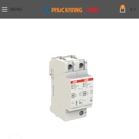
0
MENU
0
₫