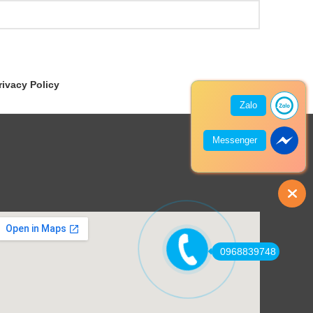
rivacy Policy
Zalo
Messenger
0968839748