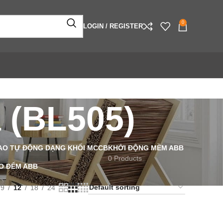
0
LOGIN / REGISTER
a (BL505)
AO TỰ ĐỘNG DẠNG KHỐI MCCB
KHỞI ĐỘNG MỀM ABB
0 Products
O ĐẾM ABB
9
12
18
24