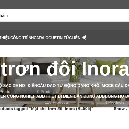
THIỆU
CÔNG TRÌNH
CATALOGUE
TIN TỨC
LIÊN HỆ
trơn đôi Inor
Ộ SẠC XE HƠI ĐIỆN
CẦU DAO TỰ ĐỘNG DẠNG KHỐI MCCB CẦU D
Products
0 Products
ĐIỆN CÔNG NGHIỆP ABB
THIẾT BỊ ĐIỆN DÂN DỤNG ABB
ĐỒNG HỒ Đ
115 Products
4 Products
oducts tagged “Mặt che trơn đôi Inora (BL505)”
Show