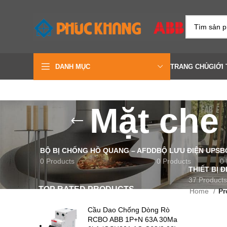
DANH MỤC
TRANG CHỦ
GIỚI 
Mặt che 
BỘ BỊ CHỐNG HỒ QUANG – AFDD
BỘ LƯU ĐIỆN UPS
B
0 Products
0 Products
0 
THIẾT BỊ 
37 Products
TOP RATED PRODUCTS
Home
Pr
Cầu Dao Chống Dòng Rò
RCBO ABB 1P+N 63A 30Ma