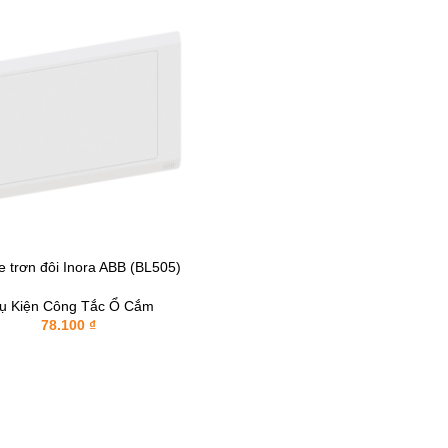
e trơn đôi Inora ABB (BL505)
GIỎ HÀNG
ụ Kiện Công Tắc Ổ Cắm
78.100
₫