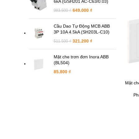
6kA (GSH201 AC-C63/0.03)
649.000
₫
983.500
₫
Cầu Dao Tự Động MCB ABB
3P 10A 4.5kA (SH203L-C10)
321.200
₫
511.500
₫
Mặt che trơn đơn Inora ABB
(BL504)
85.800
₫
Mặt ch
THÊM VÀO 
Ph